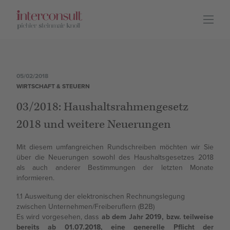
DEU
ITA
Leistungen
05/02/2018
WIRTSCHAFT & STEUERN
03/2018: Haushaltsrahmengesetz
Lage
2018 und weitere Neuerungen
Mit diesem umfangreichen Rundschreiben möchten wir Sie
Team
über die Neuerungen sowohl des Haushaltsgesetzes 2018
als auch anderer Bestimmungen der letzten Monate
informieren.
1.1 Ausweitung der elektronischen Rechnungslegung
Karriere
zwischen Unternehmen/Freiberuflern (B2B)
Es wird vorgesehen, dass
ab dem Jahr 2019, bzw. teilweise
bereits ab 01.07.2018, eine generelle Pflicht der