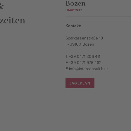
Bruneck
&
zeiten
Kontakt:
en:
Andreas Hofer Straße 1
- Donnerstag:
I - 39031 Bruneck
12:30 Uhr
17:00 Uhr
T
+39 0474 552 144
E
info@interconsult.bz.it
12:00 Uhr
LAGEPLAN