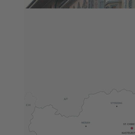
AT
STERZING
CH
MERAN
ST. CHRIS
KASTELRU