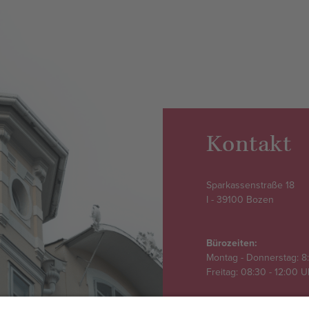
Kontakt
Sparkassenstraße 18
I - 39100 Bozen
Bürozeiten:
Montag - Donnerstag: 8:
Freitag: 08:30 - 12:00 
+39 0471 306 411