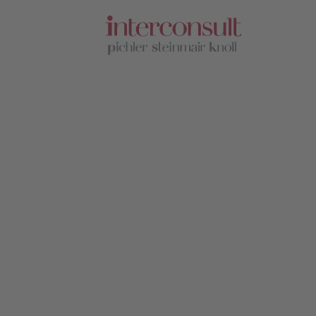
DEU
ITA
Leistungen
Lage
Team
Karriere
Rundschreiben