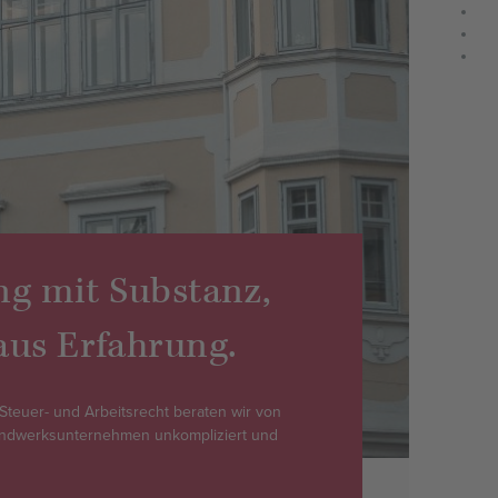
Secti
Secti
Secti
ng mit Substanz,
us Erfahrung.
 Steuer- und Arbeitsrecht beraten wir von
andwerksunternehmen unkompliziert und