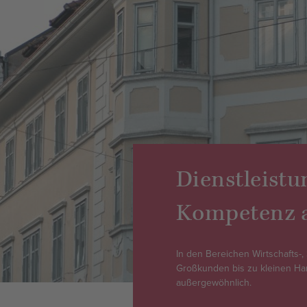
Dienstleistu
Kompetenz a
In den Bereichen Wirtschafts-,
Großkunden bis zu kleinen H
außergewöhnlich.