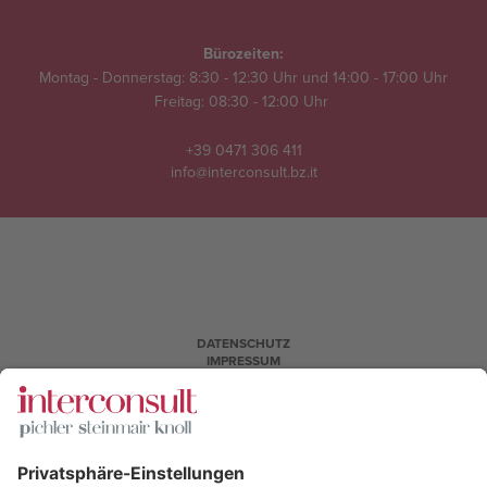
Bürozeiten:
Montag - Donnerstag: 8:30 - 12:30 Uhr und 14:00 - 17:00 Uhr
Freitag: 08:30 - 12:00 Uhr
+39 0471 306 411
info@interconsult.bz.it
DATENSCHUTZ
IMPRESSUM
BANKVERBINDUNGEN
DATEV
FERNWARTUNG
COOKIES
MwSt.-Nr. / Steuernummer: 02529080216