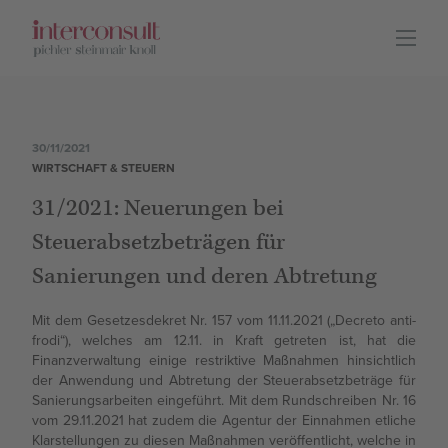
DEU
ITA
Leistungen
30/11/2021
WIRTSCHAFT & STEUERN
31/2021: Neuerungen bei
Lage
Steuerabsetzbeträgen für
Sanierungen und deren Abtretung
Team
Mit dem Gesetzesdekret Nr. 157 vom 11.11.2021 („Decreto anti-
frodi“), welches am 12.11. in Kraft getreten ist, hat die
Finanzverwaltung einige restriktive Maßnahmen hinsichtlich
der Anwendung und Abtretung der Steuerabsetzbeträge für
Karriere
Sanierungsarbeiten eingeführt. Mit dem Rundschreiben Nr. 16
vom 29.11.2021 hat zudem die Agentur der Einnahmen etliche
Klarstellungen zu diesen Maßnahmen veröffentlicht, welche in