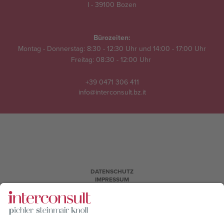
I - 39100 Bozen
Bürozeiten:
Montag - Donnerstag: 8:30 - 12:30 Uhr und 14:00 - 17:00 Uhr
Freitag: 08:30 - 12:00 Uhr
+39 0471 306 411
info@interconsult.bz.it
DATENSCHUTZ
IMPRESSUM
BANKVERBINDUNGEN
DATEV
FERNWARTUNG
COOKIES