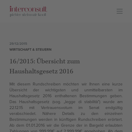
DEU
ITA
Leistungen
29/12/2015
WIRTSCHAFT & STEUERN
16/2015: Übersicht zum
Lage
Haushaltsgesetz 2016
Mit diesem Rundschreiben möchten wir Ihnen eine kurze
Team
Übersicht der wichtigsten und unmittelbarsten im
Haushaltsgesetz 2016 enthaltenen Bestimmungen geben.
Das Haushaltsgesetz (sog. „legge di stabilità") wurde am
22.12.15 mit Vertrauensvotum im Senat endgültig
verabschiedet. Nähere Details zu den einzelnen
Karriere
Bestimmungen werden in künftigen Rundschreiben erörtert.
Ab dem 01.01.2016 wir die Grenze der in Bargeld erlaubten
Zahlungen von 999,99€ auf 2.999,99€ angehoben. Ab dem