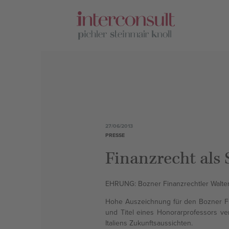
DEU
ITA
Leistungen
Lage
27/06/2013
PRESSE
Team
Finanzrecht als 
Karriere
EHRUNG: Bozner Finanzrechtler Walter
Hohe Auszeichnung für den Bozner Fin
und Titel eines Honorarprofessors ve
Rundschreiben
Italiens Zukunftsaussichten.