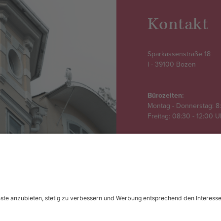
Kontakt
Sparkassenstraße 18
I - 39100 Bozen
Bürozeiten:
Montag - Donnerstag: 8:
Freitag: 08:30 - 12:00 
+39 0471 306 411
info@interconsult.bz.i
MPRESSUM
BANKVERBINDUNGEN
DATEV
FERNWARTUNG