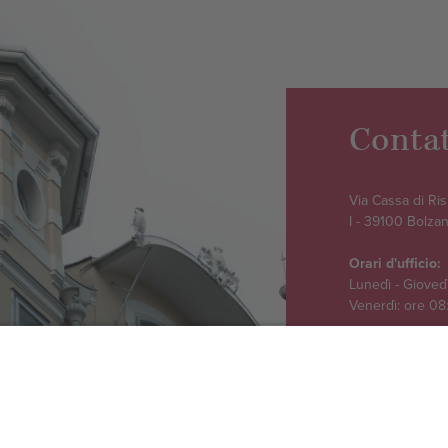
Conta
Via Cassa di Ri
I - 39100 Bolza
Orari d'ufficio:
Lunedì - Giovedì
Venerdì: ore 08
+39 0471 306 
info@intercons