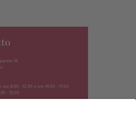
tto
sparmio 18
no
: ore 8:30 - 12:30 e ore 14:00 - 17:00
:30 - 12:00
411
ult.bz.it